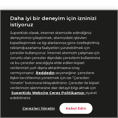
Siparişimi Takip Et
Daha iyi bir deneyim için izninizi
istiyoruz
SuperKids olarak, internet sitemizde edindiğiniz
deneyiminizi iyileştirmek, sitemizdeki işlevleri
kişiselleştirmek ve ilgi alanlarınıza göre özelleştirilmiş
reklam/pazarlama faaliyetleri yürütebilmek için
çerezler kullanıyoruz. İnternet sitemizin çalışması için
zorunlu olan çerezler dışındaki çerezlerin kullanımına
ve bu çerezler aracılığıyla elde edilen kişisel
verilerinizin yurt dışına aktarılmasına onay
vermiyorsanız
Reddedin
seçeneğine; çerezlere
ilişkin tercihlerinizi yönetmek için ise “Çerezleri
Yönetin” butonuna tıklayabilirsiniz. Çerezler ile kişisel
verilerinizin işlenmesine dair detaylı bilgi almak için
SuperKids Website Çerez Politikamızı
ziyaret
edebilirsiniz.
Çerezleri Yönetin
Kabul Edin