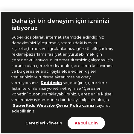
Siparişimi Takip Et
Daha iyi bir deneyim için izninizi
istiyoruz
SuperKids olarak, internet sitemizde edindiğiniz
deneyiminizi iyileştirmek, sitemizdeki işlevleri
kişiselleştirmek ve ilgi alanlarınıza göre özelleştirilmiş
reklam/pazarlama faaliyetleri yürütebilmek için
çerezler kullanıyoruz. İnternet sitemizin çalışması için
zorunlu olan çerezler dışındaki çerezlerin kullanımına
ve bu çerezler aracılığıyla elde edilen kişisel
verilerinizin yurt dışına aktarılmasına onay
vermiyorsanız
Reddedin
seçeneğine; çerezlere
ilişkin tercihlerinizi yönetmek için ise “Çerezleri
Yönetin” butonuna tıklayabilirsiniz. Çerezler ile kişisel
verilerinizin işlenmesine dair detaylı bilgi almak için
SuperKids Website Çerez Politikamızı
ziyaret
edebilirsiniz.
Çerezleri Yönetin
Kabul Edin