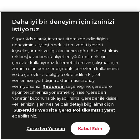
Siparişimi Takip Et
Daha iyi bir deneyim için izninizi
istiyoruz
SuperKids olarak, internet sitemizde edindiğiniz
deneyiminizi iyileştirmek, sitemizdeki işlevleri
kişiselleştirmek ve ilgi alanlarınıza göre özelleştirilmiş
reklam/pazarlama faaliyetleri yürütebilmek için
çerezler kullanıyoruz. İnternet sitemizin çalışması için
zorunlu olan çerezler dışındaki çerezlerin kullanımına
ve bu çerezler aracılığıyla elde edilen kişisel
verilerinizin yurt dışına aktarılmasına onay
vermiyorsanız
Reddedin
seçeneğine; çerezlere
ilişkin tercihlerinizi yönetmek için ise “Çerezleri
Yönetin” butonuna tıklayabilirsiniz. Çerezler ile kişisel
verilerinizin işlenmesine dair detaylı bilgi almak için
SuperKids Website Çerez Politikamızı
ziyaret
edebilirsiniz.
Çerezleri Yönetin
Kabul Edin