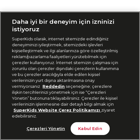
Siparişimi Takip Et
Daha iyi bir deneyim için izninizi
istiyoruz
SuperKids olarak, internet sitemizde edindiğiniz
deneyiminizi iyileştirmek, sitemizdeki işlevleri
kişiselleştirmek ve ilgi alanlarınıza göre özelleştirilmiş
reklam/pazarlama faaliyetleri yürütebilmek için
çerezler kullanıyoruz. İnternet sitemizin çalışması için
zorunlu olan çerezler dışındaki çerezlerin kullanımına
ve bu çerezler aracılığıyla elde edilen kişisel
verilerinizin yurt dışına aktarılmasına onay
vermiyorsanız
Reddedin
seçeneğine; çerezlere
ilişkin tercihlerinizi yönetmek için ise “Çerezleri
Yönetin” butonuna tıklayabilirsiniz. Çerezler ile kişisel
verilerinizin işlenmesine dair detaylı bilgi almak için
SuperKids Website Çerez Politikamızı
ziyaret
edebilirsiniz.
Çerezleri Yönetin
Kabul Edin