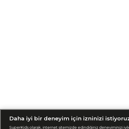
Siparişimi Taki
Daha iyi bir deneyim için izninizi istiyoru
SuperKids olarak, internet sitemizde edindiğiniz deneyiminizi iyile