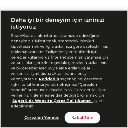
Siparişimi Takip Et
Daha iyi bir deneyim için izninizi
istiyoruz
SuperKids olarak, internet sitemizde edindiğiniz
deneyiminizi iyileştirmek, sitemizdeki işlevleri
kişiselleştirmek ve ilgi alanlarınıza göre özelleştirilmiş
reklam/pazarlama faaliyetleri yürütebilmek için
çerezler kullanıyoruz. İnternet sitemizin çalışması için
zorunlu olan çerezler dışındaki çerezlerin kullanımına
ve bu çerezler aracılığıyla elde edilen kişisel
verilerinizin yurt dışına aktarılmasına onay
vermiyorsanız
Reddedin
seçeneğine; çerezlere
ilişkin tercihlerinizi yönetmek için ise “Çerezleri
Yönetin” butonuna tıklayabilirsiniz. Çerezler ile kişisel
verilerinizin işlenmesine dair detaylı bilgi almak için
SuperKids Website Çerez Politikamızı
ziyaret
edebilirsiniz.
Çerezleri Yönetin
Kabul Edin