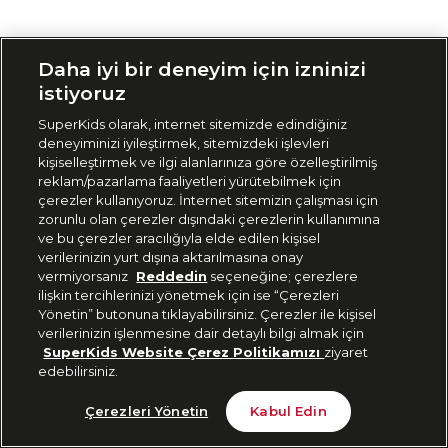
Siparişimi Takip Et
Daha iyi bir deneyim için izninizi
istiyoruz
SuperKids olarak, internet sitemizde edindiğiniz
deneyiminizi iyileştirmek, sitemizdeki işlevleri
kişiselleştirmek ve ilgi alanlarınıza göre özelleştirilmiş
reklam/pazarlama faaliyetleri yürütebilmek için
çerezler kullanıyoruz. İnternet sitemizin çalışması için
zorunlu olan çerezler dışındaki çerezlerin kullanımına
ve bu çerezler aracılığıyla elde edilen kişisel
verilerinizin yurt dışına aktarılmasına onay
vermiyorsanız
Reddedin
seçeneğine; çerezlere
ilişkin tercihlerinizi yönetmek için ise “Çerezleri
Yönetin” butonuna tıklayabilirsiniz. Çerezler ile kişisel
verilerinizin işlenmesine dair detaylı bilgi almak için
SuperKids Website Çerez Politikamızı
ziyaret
edebilirsiniz.
Çerezleri Yönetin
Kabul Edin