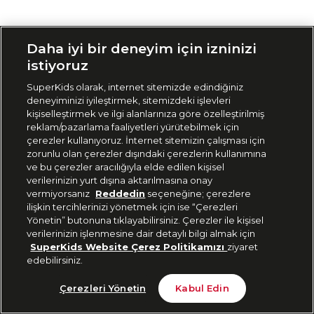
Siparişimi Takip Et
Daha iyi bir deneyim için izninizi
istiyoruz
SuperKids olarak, internet sitemizde edindiğiniz
deneyiminizi iyileştirmek, sitemizdeki işlevleri
kişiselleştirmek ve ilgi alanlarınıza göre özelleştirilmiş
reklam/pazarlama faaliyetleri yürütebilmek için
çerezler kullanıyoruz. İnternet sitemizin çalışması için
zorunlu olan çerezler dışındaki çerezlerin kullanımına
ve bu çerezler aracılığıyla elde edilen kişisel
verilerinizin yurt dışına aktarılmasına onay
vermiyorsanız
Reddedin
seçeneğine; çerezlere
ilişkin tercihlerinizi yönetmek için ise “Çerezleri
Yönetin” butonuna tıklayabilirsiniz. Çerezler ile kişisel
verilerinizin işlenmesine dair detaylı bilgi almak için
SuperKids Website Çerez Politikamızı
ziyaret
edebilirsiniz.
Çerezleri Yönetin
Kabul Edin