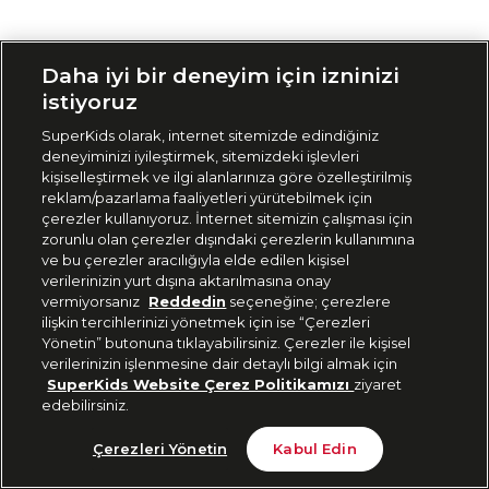
Siparişimi Takip Et
Daha iyi bir deneyim için izninizi
istiyoruz
SuperKids olarak, internet sitemizde edindiğiniz
deneyiminizi iyileştirmek, sitemizdeki işlevleri
kişiselleştirmek ve ilgi alanlarınıza göre özelleştirilmiş
reklam/pazarlama faaliyetleri yürütebilmek için
çerezler kullanıyoruz. İnternet sitemizin çalışması için
zorunlu olan çerezler dışındaki çerezlerin kullanımına
ve bu çerezler aracılığıyla elde edilen kişisel
verilerinizin yurt dışına aktarılmasına onay
vermiyorsanız
Reddedin
seçeneğine; çerezlere
ilişkin tercihlerinizi yönetmek için ise “Çerezleri
Yönetin” butonuna tıklayabilirsiniz. Çerezler ile kişisel
verilerinizin işlenmesine dair detaylı bilgi almak için
SuperKids Website Çerez Politikamızı
ziyaret
edebilirsiniz.
Çerezleri Yönetin
Kabul Edin