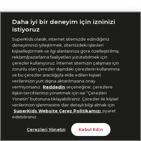
Siparişimi Takip Et
Daha iyi bir deneyim için izninizi
istiyoruz
SuperKids olarak, internet sitemizde edindiğiniz
deneyiminizi iyileştirmek, sitemizdeki işlevleri
kişiselleştirmek ve ilgi alanlarınıza göre özelleştirilmiş
reklam/pazarlama faaliyetleri yürütebilmek için
çerezler kullanıyoruz. İnternet sitemizin çalışması için
zorunlu olan çerezler dışındaki çerezlerin kullanımına
ve bu çerezler aracılığıyla elde edilen kişisel
verilerinizin yurt dışına aktarılmasına onay
vermiyorsanız
Reddedin
seçeneğine; çerezlere
ilişkin tercihlerinizi yönetmek için ise “Çerezleri
Yönetin” butonuna tıklayabilirsiniz. Çerezler ile kişisel
verilerinizin işlenmesine dair detaylı bilgi almak için
SuperKids Website Çerez Politikamızı
ziyaret
edebilirsiniz.
Çerezleri Yönetin
Kabul Edin