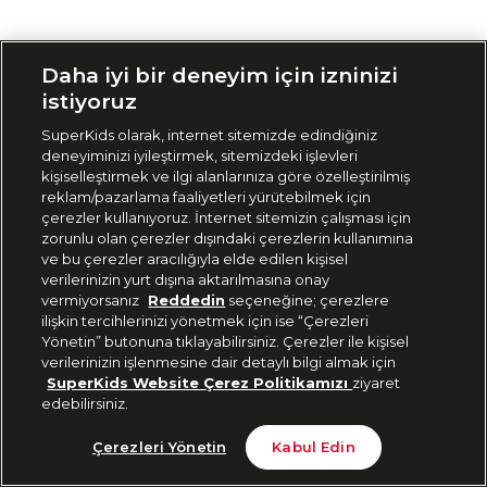
Siparişimi Takip Et
Daha iyi bir deneyim için izninizi
istiyoruz
SuperKids olarak, internet sitemizde edindiğiniz
deneyiminizi iyileştirmek, sitemizdeki işlevleri
kişiselleştirmek ve ilgi alanlarınıza göre özelleştirilmiş
reklam/pazarlama faaliyetleri yürütebilmek için
çerezler kullanıyoruz. İnternet sitemizin çalışması için
zorunlu olan çerezler dışındaki çerezlerin kullanımına
ve bu çerezler aracılığıyla elde edilen kişisel
verilerinizin yurt dışına aktarılmasına onay
vermiyorsanız
Reddedin
seçeneğine; çerezlere
ilişkin tercihlerinizi yönetmek için ise “Çerezleri
Yönetin” butonuna tıklayabilirsiniz. Çerezler ile kişisel
verilerinizin işlenmesine dair detaylı bilgi almak için
SuperKids Website Çerez Politikamızı
ziyaret
edebilirsiniz.
Çerezleri Yönetin
Kabul Edin