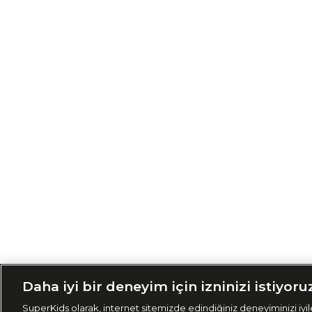
Siparişimi Taki
Daha iyi bir deneyim için izninizi istiyoru
SuperKids olarak, internet sitemizde edindiğiniz deneyiminizi iyile