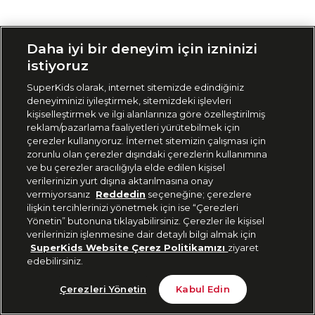
Siparişimi Takip Et
Daha iyi bir deneyim için izninizi
istiyoruz
SuperKids olarak, internet sitemizde edindiğiniz
deneyiminizi iyileştirmek, sitemizdeki işlevleri
kişiselleştirmek ve ilgi alanlarınıza göre özelleştirilmiş
reklam/pazarlama faaliyetleri yürütebilmek için
çerezler kullanıyoruz. İnternet sitemizin çalışması için
zorunlu olan çerezler dışındaki çerezlerin kullanımına
ve bu çerezler aracılığıyla elde edilen kişisel
verilerinizin yurt dışına aktarılmasına onay
vermiyorsanız
Reddedin
seçeneğine; çerezlere
ilişkin tercihlerinizi yönetmek için ise “Çerezleri
Yönetin” butonuna tıklayabilirsiniz. Çerezler ile kişisel
verilerinizin işlenmesine dair detaylı bilgi almak için
SuperKids Website Çerez Politikamızı
ziyaret
edebilirsiniz.
Çerezleri Yönetin
Kabul Edin