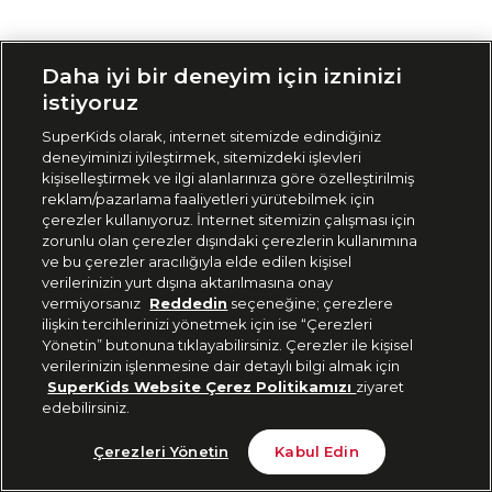
Siparişimi Takip Et
Daha iyi bir deneyim için izninizi
istiyoruz
SuperKids olarak, internet sitemizde edindiğiniz
deneyiminizi iyileştirmek, sitemizdeki işlevleri
kişiselleştirmek ve ilgi alanlarınıza göre özelleştirilmiş
reklam/pazarlama faaliyetleri yürütebilmek için
çerezler kullanıyoruz. İnternet sitemizin çalışması için
zorunlu olan çerezler dışındaki çerezlerin kullanımına
ve bu çerezler aracılığıyla elde edilen kişisel
verilerinizin yurt dışına aktarılmasına onay
vermiyorsanız
Reddedin
seçeneğine; çerezlere
ilişkin tercihlerinizi yönetmek için ise “Çerezleri
Yönetin” butonuna tıklayabilirsiniz. Çerezler ile kişisel
verilerinizin işlenmesine dair detaylı bilgi almak için
SuperKids Website Çerez Politikamızı
ziyaret
edebilirsiniz.
Çerezleri Yönetin
Kabul Edin