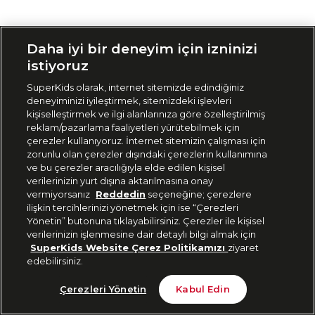
Siparişimi Takip Et
Daha iyi bir deneyim için izninizi
istiyoruz
SuperKids olarak, internet sitemizde edindiğiniz
deneyiminizi iyileştirmek, sitemizdeki işlevleri
kişiselleştirmek ve ilgi alanlarınıza göre özelleştirilmiş
reklam/pazarlama faaliyetleri yürütebilmek için
çerezler kullanıyoruz. İnternet sitemizin çalışması için
zorunlu olan çerezler dışındaki çerezlerin kullanımına
ve bu çerezler aracılığıyla elde edilen kişisel
verilerinizin yurt dışına aktarılmasına onay
vermiyorsanız
Reddedin
seçeneğine; çerezlere
ilişkin tercihlerinizi yönetmek için ise “Çerezleri
Yönetin” butonuna tıklayabilirsiniz. Çerezler ile kişisel
verilerinizin işlenmesine dair detaylı bilgi almak için
SuperKids Website Çerez Politikamızı
ziyaret
edebilirsiniz.
Çerezleri Yönetin
Kabul Edin