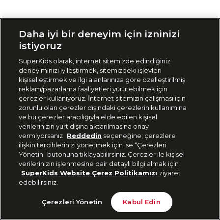
Siparişimi Takip Et
Daha iyi bir deneyim için izninizi
istiyoruz
SuperKids olarak, internet sitemizde edindiğiniz
deneyiminizi iyileştirmek, sitemizdeki işlevleri
kişiselleştirmek ve ilgi alanlarınıza göre özelleştirilmiş
reklam/pazarlama faaliyetleri yürütebilmek için
çerezler kullanıyoruz. İnternet sitemizin çalışması için
zorunlu olan çerezler dışındaki çerezlerin kullanımına
ve bu çerezler aracılığıyla elde edilen kişisel
verilerinizin yurt dışına aktarılmasına onay
vermiyorsanız
Reddedin
seçeneğine; çerezlere
ilişkin tercihlerinizi yönetmek için ise “Çerezleri
Yönetin” butonuna tıklayabilirsiniz. Çerezler ile kişisel
verilerinizin işlenmesine dair detaylı bilgi almak için
SuperKids Website Çerez Politikamızı
ziyaret
edebilirsiniz.
Çerezleri Yönetin
Kabul Edin