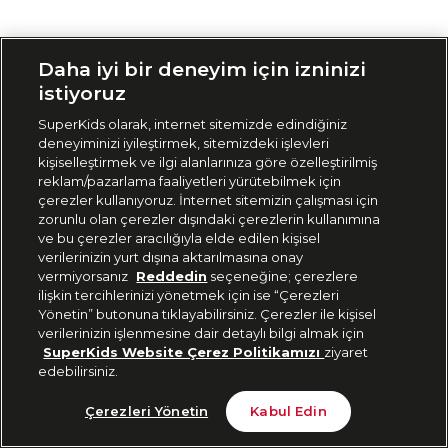
Siparişimi Takip Et
Daha iyi bir deneyim için izninizi
istiyoruz
SuperKids olarak, internet sitemizde edindiğiniz
deneyiminizi iyileştirmek, sitemizdeki işlevleri
kişiselleştirmek ve ilgi alanlarınıza göre özelleştirilmiş
reklam/pazarlama faaliyetleri yürütebilmek için
çerezler kullanıyoruz. İnternet sitemizin çalışması için
zorunlu olan çerezler dışındaki çerezlerin kullanımına
ve bu çerezler aracılığıyla elde edilen kişisel
verilerinizin yurt dışına aktarılmasına onay
vermiyorsanız
Reddedin
seçeneğine; çerezlere
ilişkin tercihlerinizi yönetmek için ise “Çerezleri
Yönetin” butonuna tıklayabilirsiniz. Çerezler ile kişisel
verilerinizin işlenmesine dair detaylı bilgi almak için
SuperKids Website Çerez Politikamızı
ziyaret
edebilirsiniz.
Çerezleri Yönetin
Kabul Edin