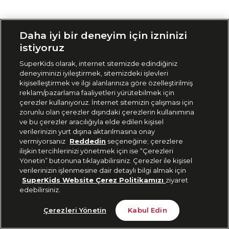
Siparişimi Takip Et
Daha iyi bir deneyim için izninizi
istiyoruz
SuperKids olarak, internet sitemizde edindiğiniz
deneyiminizi iyileştirmek, sitemizdeki işlevleri
kişiselleştirmek ve ilgi alanlarınıza göre özelleştirilmiş
reklam/pazarlama faaliyetleri yürütebilmek için
çerezler kullanıyoruz. İnternet sitemizin çalışması için
zorunlu olan çerezler dışındaki çerezlerin kullanımına
ve bu çerezler aracılığıyla elde edilen kişisel
verilerinizin yurt dışına aktarılmasına onay
vermiyorsanız
Reddedin
seçeneğine; çerezlere
ilişkin tercihlerinizi yönetmek için ise “Çerezleri
Yönetin” butonuna tıklayabilirsiniz. Çerezler ile kişisel
verilerinizin işlenmesine dair detaylı bilgi almak için
SuperKids Website Çerez Politikamızı
ziyaret
edebilirsiniz.
Çerezleri Yönetin
Kabul Edin