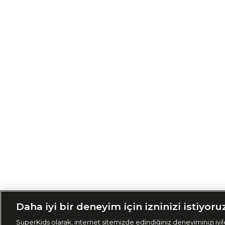
Siparişimi Taki
Daha iyi bir deneyim için izninizi istiyoru
SuperKids olarak, internet sitemizde edindiğiniz deneyiminizi iyile