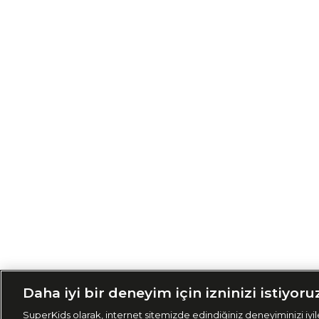
Siparişimi Taki
Daha iyi bir deneyim için izninizi istiyoru
SuperKids olarak, internet sitemizde edindiğiniz deneyiminizi iyile