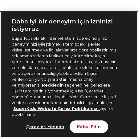
Siparişimi Takip Et
Daha iyi bir deneyim için izninizi
istiyoruz
SuperKids olarak, internet sitemizde edindiğiniz
deneyiminizi iyileştirmek, sitemizdeki işlevleri
kişiselleştirmek ve ilgi alanlarınıza göre özelleştirilmiş
reklam/pazarlama faaliyetleri yürütebilmek için
çerezler kullanıyoruz. İnternet sitemizin çalışması için
zorunlu olan çerezler dışındaki çerezlerin kullanımına
ve bu çerezler aracılığıyla elde edilen kişisel
verilerinizin yurt dışına aktarılmasına onay
vermiyorsanız
Reddedin
seçeneğine; çerezlere
ilişkin tercihlerinizi yönetmek için ise “Çerezleri
Yönetin” butonuna tıklayabilirsiniz. Çerezler ile kişisel
verilerinizin işlenmesine dair detaylı bilgi almak için
SuperKids Website Çerez Politikamızı
ziyaret
edebilirsiniz.
Çerezleri Yönetin
Kabul Edin