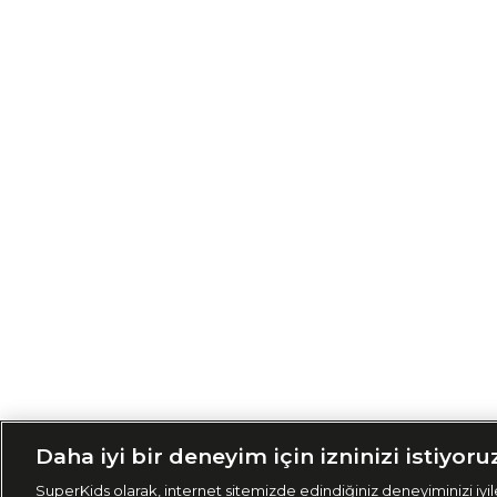
Siparişimi Taki
Daha iyi bir deneyim için izninizi istiyoru
SuperKids olarak, internet sitemizde edindiğiniz deneyiminizi iyile