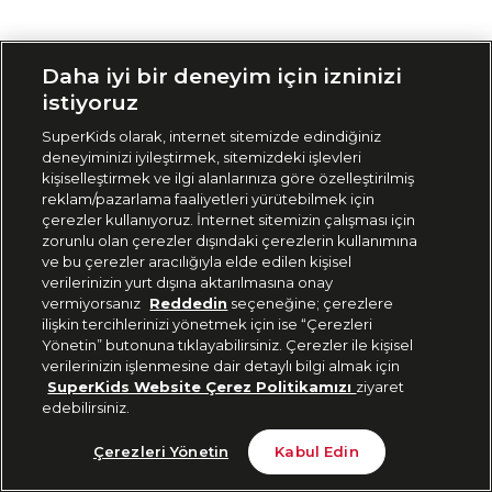
Siparişimi Takip Et
Daha iyi bir deneyim için izninizi
istiyoruz
SuperKids olarak, internet sitemizde edindiğiniz
deneyiminizi iyileştirmek, sitemizdeki işlevleri
kişiselleştirmek ve ilgi alanlarınıza göre özelleştirilmiş
reklam/pazarlama faaliyetleri yürütebilmek için
çerezler kullanıyoruz. İnternet sitemizin çalışması için
zorunlu olan çerezler dışındaki çerezlerin kullanımına
ve bu çerezler aracılığıyla elde edilen kişisel
verilerinizin yurt dışına aktarılmasına onay
vermiyorsanız
Reddedin
seçeneğine; çerezlere
ilişkin tercihlerinizi yönetmek için ise “Çerezleri
Yönetin” butonuna tıklayabilirsiniz. Çerezler ile kişisel
verilerinizin işlenmesine dair detaylı bilgi almak için
SuperKids Website Çerez Politikamızı
ziyaret
edebilirsiniz.
Çerezleri Yönetin
Kabul Edin