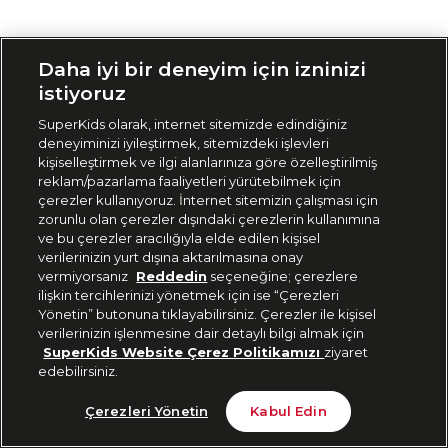
Siparişimi Takip Et
Daha iyi bir deneyim için izninizi
istiyoruz
SuperKids olarak, internet sitemizde edindiğiniz
deneyiminizi iyileştirmek, sitemizdeki işlevleri
kişiselleştirmek ve ilgi alanlarınıza göre özelleştirilmiş
reklam/pazarlama faaliyetleri yürütebilmek için
çerezler kullanıyoruz. İnternet sitemizin çalışması için
zorunlu olan çerezler dışındaki çerezlerin kullanımına
ve bu çerezler aracılığıyla elde edilen kişisel
verilerinizin yurt dışına aktarılmasına onay
vermiyorsanız
Reddedin
seçeneğine; çerezlere
ilişkin tercihlerinizi yönetmek için ise “Çerezleri
Yönetin” butonuna tıklayabilirsiniz. Çerezler ile kişisel
verilerinizin işlenmesine dair detaylı bilgi almak için
SuperKids Website Çerez Politikamızı
ziyaret
edebilirsiniz.
Çerezleri Yönetin
Kabul Edin