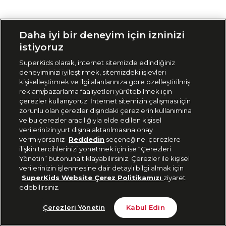
Siparişimi Takip Et
Daha iyi bir deneyim için izninizi
istiyoruz
SuperKids olarak, internet sitemizde edindiğiniz
deneyiminizi iyileştirmek, sitemizdeki işlevleri
kişiselleştirmek ve ilgi alanlarınıza göre özelleştirilmiş
reklam/pazarlama faaliyetleri yürütebilmek için
çerezler kullanıyoruz. İnternet sitemizin çalışması için
zorunlu olan çerezler dışındaki çerezlerin kullanımına
ve bu çerezler aracılığıyla elde edilen kişisel
verilerinizin yurt dışına aktarılmasına onay
vermiyorsanız
Reddedin
seçeneğine; çerezlere
ilişkin tercihlerinizi yönetmek için ise “Çerezleri
Yönetin” butonuna tıklayabilirsiniz. Çerezler ile kişisel
verilerinizin işlenmesine dair detaylı bilgi almak için
SuperKids Website Çerez Politikamızı
ziyaret
edebilirsiniz.
Çerezleri Yönetin
Kabul Edin