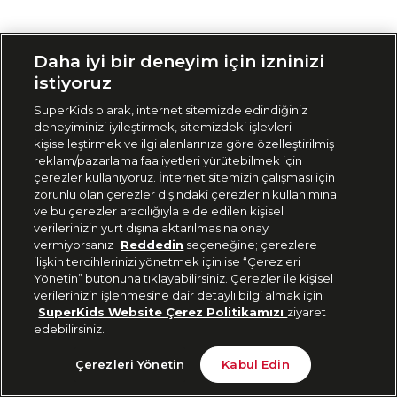
Siparişimi Takip Et
Daha iyi bir deneyim için izninizi
istiyoruz
SuperKids olarak, internet sitemizde edindiğiniz
deneyiminizi iyileştirmek, sitemizdeki işlevleri
kişiselleştirmek ve ilgi alanlarınıza göre özelleştirilmiş
reklam/pazarlama faaliyetleri yürütebilmek için
çerezler kullanıyoruz. İnternet sitemizin çalışması için
zorunlu olan çerezler dışındaki çerezlerin kullanımına
ve bu çerezler aracılığıyla elde edilen kişisel
verilerinizin yurt dışına aktarılmasına onay
vermiyorsanız
Reddedin
seçeneğine; çerezlere
ilişkin tercihlerinizi yönetmek için ise “Çerezleri
Yönetin” butonuna tıklayabilirsiniz. Çerezler ile kişisel
verilerinizin işlenmesine dair detaylı bilgi almak için
SuperKids Website Çerez Politikamızı
ziyaret
edebilirsiniz.
Çerezleri Yönetin
Kabul Edin