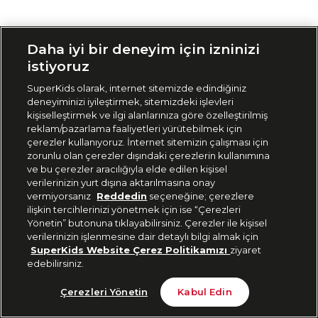
Siparişimi Takip Et
Daha iyi bir deneyim için izninizi
istiyoruz
SuperKids olarak, internet sitemizde edindiğiniz
deneyiminizi iyileştirmek, sitemizdeki işlevleri
kişiselleştirmek ve ilgi alanlarınıza göre özelleştirilmiş
reklam/pazarlama faaliyetleri yürütebilmek için
çerezler kullanıyoruz. İnternet sitemizin çalışması için
zorunlu olan çerezler dışındaki çerezlerin kullanımına
ve bu çerezler aracılığıyla elde edilen kişisel
verilerinizin yurt dışına aktarılmasına onay
vermiyorsanız
Reddedin
seçeneğine; çerezlere
ilişkin tercihlerinizi yönetmek için ise “Çerezleri
Yönetin” butonuna tıklayabilirsiniz. Çerezler ile kişisel
verilerinizin işlenmesine dair detaylı bilgi almak için
SuperKids Website Çerez Politikamızı
ziyaret
edebilirsiniz.
Çerezleri Yönetin
Kabul Edin