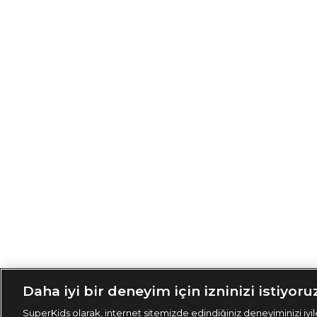
Siparişimi Taki
Daha iyi bir deneyim için izninizi istiyoru
SuperKids olarak, internet sitemizde edindiğiniz deneyiminizi iyile