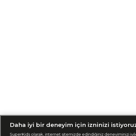
Siparişimi Taki
Daha iyi bir deneyim için izninizi istiyoru
SuperKids olarak, internet sitemizde edindiğiniz deneyiminizi iyile