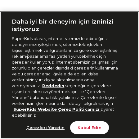
Siparişimi Takip Et
Daha iyi bir deneyim için izninizi
istiyoruz
SuperKids olarak, internet sitemizde edindiğiniz
deneyiminizi iyileştirmek, sitemizdeki işlevleri
kişiselleştirmek ve ilgi alanlarınıza göre özelleştirilmiş
reklam/pazarlama faaliyetleri yürütebilmek için
çerezler kullanıyoruz. İnternet sitemizin çalışması için
zorunlu olan çerezler dışındaki çerezlerin kullanımına
ve bu çerezler aracılığıyla elde edilen kişisel
verilerinizin yurt dışına aktarılmasına onay
vermiyorsanız
Reddedin
seçeneğine; çerezlere
ilişkin tercihlerinizi yönetmek için ise “Çerezleri
Yönetin” butonuna tıklayabilirsiniz. Çerezler ile kişisel
verilerinizin işlenmesine dair detaylı bilgi almak için
SuperKids Website Çerez Politikamızı
ziyaret
edebilirsiniz.
Çerezleri Yönetin
Kabul Edin