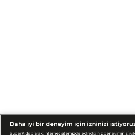
Siparişimi Taki
Daha iyi bir deneyim için izninizi istiyoru
SuperKids olarak, internet sitemizde edindiğiniz deneyiminizi iyile