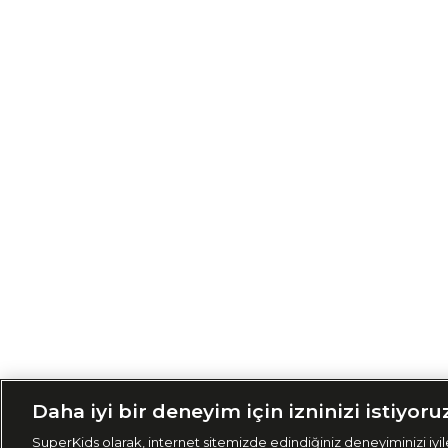
Siparişimi Taki
Daha iyi bir deneyim için izninizi istiyoru
SuperKids olarak, internet sitemizde edindiğiniz deneyiminizi iyile