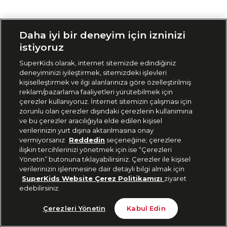
Siparişimi Takip Et
Daha iyi bir deneyim için izninizi
istiyoruz
SuperKids olarak, internet sitemizde edindiğiniz
deneyiminizi iyileştirmek, sitemizdeki işlevleri
kişiselleştirmek ve ilgi alanlarınıza göre özelleştirilmiş
reklam/pazarlama faaliyetleri yürütebilmek için
çerezler kullanıyoruz. İnternet sitemizin çalışması için
zorunlu olan çerezler dışındaki çerezlerin kullanımına
ve bu çerezler aracılığıyla elde edilen kişisel
verilerinizin yurt dışına aktarılmasına onay
vermiyorsanız
Reddedin
seçeneğine; çerezlere
ilişkin tercihlerinizi yönetmek için ise “Çerezleri
Yönetin” butonuna tıklayabilirsiniz. Çerezler ile kişisel
verilerinizin işlenmesine dair detaylı bilgi almak için
SuperKids Website Çerez Politikamızı
ziyaret
edebilirsiniz.
Çerezleri Yönetin
Kabul Edin