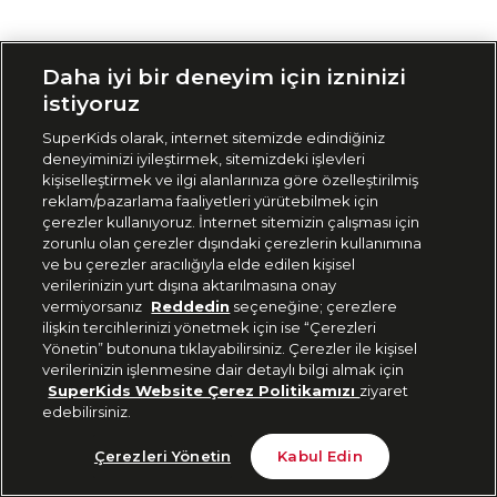
Siparişimi Takip Et
Daha iyi bir deneyim için izninizi
istiyoruz
SuperKids olarak, internet sitemizde edindiğiniz
deneyiminizi iyileştirmek, sitemizdeki işlevleri
kişiselleştirmek ve ilgi alanlarınıza göre özelleştirilmiş
reklam/pazarlama faaliyetleri yürütebilmek için
çerezler kullanıyoruz. İnternet sitemizin çalışması için
zorunlu olan çerezler dışındaki çerezlerin kullanımına
ve bu çerezler aracılığıyla elde edilen kişisel
verilerinizin yurt dışına aktarılmasına onay
vermiyorsanız
Reddedin
seçeneğine; çerezlere
ilişkin tercihlerinizi yönetmek için ise “Çerezleri
Yönetin” butonuna tıklayabilirsiniz. Çerezler ile kişisel
verilerinizin işlenmesine dair detaylı bilgi almak için
SuperKids Website Çerez Politikamızı
ziyaret
edebilirsiniz.
Çerezleri Yönetin
Kabul Edin