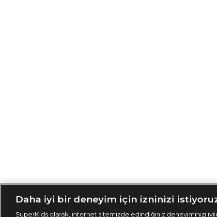
Siparişimi Taki
Daha iyi bir deneyim için izninizi istiyoru
SuperKids olarak, internet sitemizde edindiğiniz deneyiminizi iyile